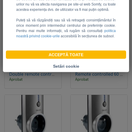
urilor nu vă va afecta navigarea pe site-ul web Somfy, cu toate
acestea experiența dvs. de utilizator va fi mai puțin optimă.
Puteți să vă răzgândiți sau să vă retrageți consimțământul în
orice moment prin intermediul centrului de preferințe cookie.
Pentru mai multe informații, vă rugăm să consultați
politica
noastră privind cookie-urile
accesibilă în secțiunea de subsol.
JPG
JPG
ACCEPTĂ TOATE
Setări cookie
7 Ani ago by Florina Draghici Florina Draghici
7 Ani ago by Florina Draghici Florina Draghici
Double remote controlled 3600 W outdoor socket.jpg
Remote controlled 60 W ONOFF lamp holder.jpg
Aprobat
Aprobat