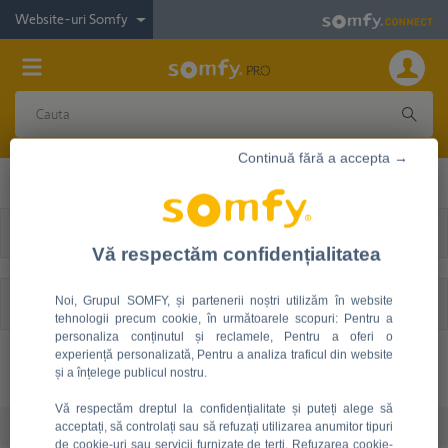
Website-uri Somfy
Continuă fără a accepta →
Materiale marketing
Poze produse
Vă respectăm confidențialitatea
Informaţii
Iconiță
De
Noi, Grupul SOMFY, și partenerii noștri utilizăm în website
Filtru/comandă
tehnologii precum cookie, în următoarele scopuri: Pentru a
personaliza conținutul și reclamele, Pentru a oferi o
experiență personalizată, Pentru a analiza traficul din website
Priza
Acasă
Accesorii
și a înțelege publicul nostru.
Vă respectăm dreptul la confidențialitate și puteți alege să
Document
acceptați, să controlați sau să refuzați utilizarea anumitor tipuri
de cookie-uri sau servicii furnizate de terți. Refuzarea cookie-