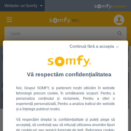
Website-uri Somfy
Continuă fără a accepta →
Vă respectăm confidențialitatea
Noi, Grupul SOMFY, și partenerii noștri utilizăm în website
tehnologii precum cookie, în următoarele scopuri: Pentru a
personaliza conținutul și reclamele, Pentru a oferi o
experiență personalizată, Pentru a analiza traficul din website
și a înțelege publicul nostru.
Vă respectăm dreptul la confidențialitate și puteți alege să
PLATFORMA SOMFY PENTRU PARTENERI
acceptați, să controlați sau să refuzați utilizarea anumitor tipuri
SOMFY PRO este platforma care vine în sprijinul
de cookie-uri sau servicii furnizate de terți. Refuzarea cookie-