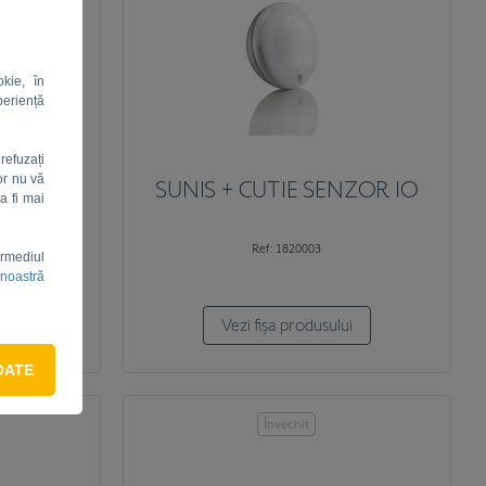
kie, în
periență
refuzați
or nu vă
 RRF 3M
SUNIS + CUTIE SENZOR IO
a fi mai
N
Ref: 1820003
ermediul
 noastră
i
Vezi fișa produsului
OATE
Învechit