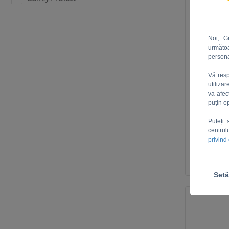
Noi, G
următoa
persona
Vă resp
utiliza
SUNEA
va afec
puțin o
Puteți 
centrul
privind
Setă