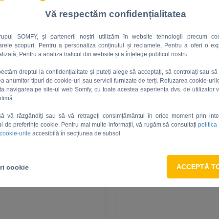
Vă respectăm confidențialitatea
rupul SOMFY, și partenerii noștri utilizăm în website tehnologii precum coo
rele scopuri: Pentru a personaliza conținutul și reclamele, Pentru a oferi o ex
lizată, Pentru a analiza traficul din website și a înțelege publicul nostru.
ectăm dreptul la confidențialitate și puteți alege să acceptați, să controlați sau să 
rea anumitor tipuri de cookie-uri sau servicii furnizate de terți. Refuzarea cookie-uril
 60 IO 50/12 RRF 3M
SUNEA 60 IO 55/17
ta navigarea pe site-ul web Somfy, cu toate acestea experiența dvs. de utilizator v
UNIT D/S/F/N
UNIT D/S/F/
ptimă.
Ref: 1118170
Ref: 1181233
să vă răzgândiți sau să vă retrageți consimțământul în orice moment prin int
ui de preferințe cookie. Pentru mai multe informații, vă rugăm să consultați
politica
 cookie-urile
accesibilă în secțiunea de subsol.
Vezi fișa produsului
Vezi fișa produsulu
ACCEPTĂ T
ri cookie