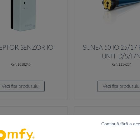
EPTOR SENZOR IO
SUNEA 50 IO 25/17
UNIT D/S/F/
Ref: 1818246
Ref: 1114234
Vezi fișa produsului
Vezi fișa produsulu
Continuă fără a ac