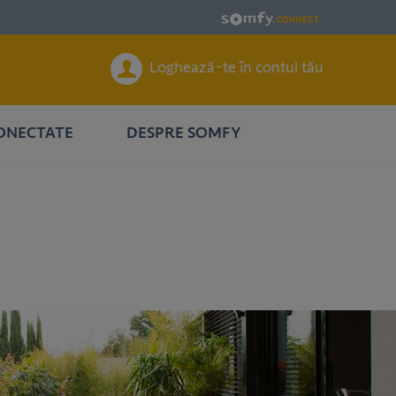
Loghează-te în contul tău
CONECTATE
DESPRE SOMFY