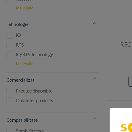
Mai Multe
Tehnologie
IO
REC
RTS
IO/RTS Technology
Mai Multe
Comercializat
Produse disponibile
Obsoletes products
Compatibilitate
Somfy Protect