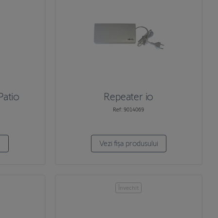
 Patio
Repeater io
Ref: 9014069
i
Vezi fișa produsului
Învechit