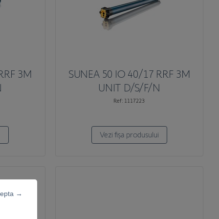
 RRF 3M
SUNEA 50 IO 40/17 RRF 3M
N
UNIT D/S/F/N
Ref: 1117223
i
Vezi fișa produsului
cepta →