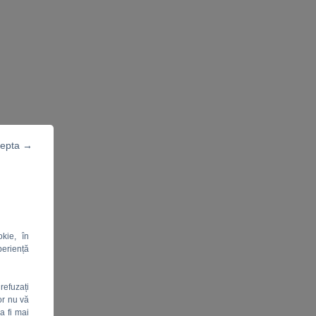
cepta →
kie, în
periență
refuzați
or nu vă
a fi mai