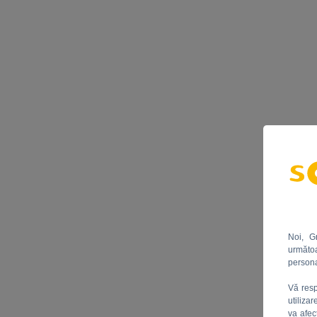
Noi, G
următoa
persona
Vă resp
utiliza
va afec