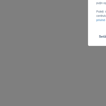
puțin o
Puteți 
centrul
privind
Setă