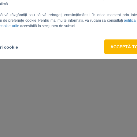
ptimă.
să vă răzgândiți sau să vă retrageți consimțământul în orice moment prin int
ui de preferințe cookie. Pentru mai multe informații, vă rugăm să consultați
politica
 cookie-urile
accesibilă în secțiunea de subsol.
ACCEPTĂ T
ri cookie