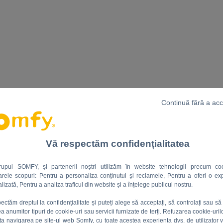
Continuă fără a ac
Vă respectăm confidențialitatea
rupul SOMFY, și partenerii noștri utilizăm în website tehnologii precum coo
rele scopuri: Pentru a personaliza conținutul și reclamele, Pentru a oferi o ex
lizată, Pentru a analiza traficul din website și a înțelege publicul nostru.
ectăm dreptul la confidențialitate și puteți alege să acceptați, să controlați sau să 
rea anumitor tipuri de cookie-uri sau servicii furnizate de terți. Refuzarea cookie-uril
ta navigarea pe site-ul web Somfy, cu toate acestea experiența dvs. de utilizator v