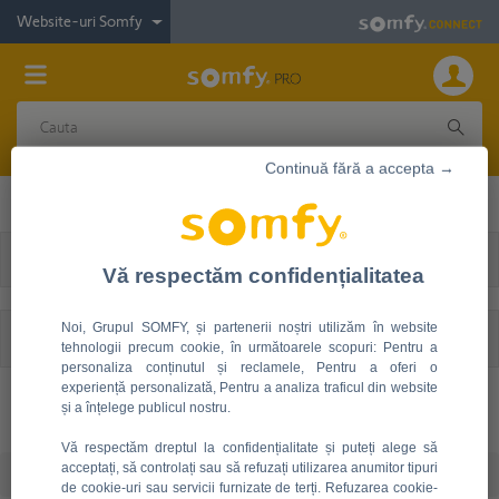
Website-uri Somfy
Continuă fără a accepta →
Materiale marketing
Poze produse
Vă respectăm confidențialitatea
Noi, Grupul SOMFY, și partenerii noștri utilizăm în website
Informaţii
Iconiță
De
Filtru/comandă
tehnologii precum cookie, în următoarele scopuri: Pentru a
personaliza conținutul și reclamele, Pentru a oferi o
experiență personalizată, Pentru a analiza traficul din website
și a înțelege publicul nostru.
Lumini
Acasă
Accesorii
Vă respectăm dreptul la confidențialitate și puteți alege să
acceptați, să controlați sau să refuzați utilizarea anumitor tipuri
Document
de cookie-uri sau servicii furnizate de terți. Refuzarea cookie-