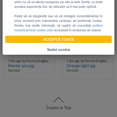
urilor nu vă va afecta navigarea pe site-ul web Somfy, cu toate
acestea experiența dvs. de utilizator va fi mai puțin optimă.
Puteți să vă răzgândiți sau să vă retrageți consimțământul în
orice moment prin intermediul centrului de preferințe cookie.
Pentru mai multe informații, vă rugăm să consultați
politica
noastră privind cookie-urile
accesibilă în secțiunea de subsol.
ACCEPTĂ TOATE
JPG
JPG
Setări cookie
7 Ani ago by Florina Draghici Florina Draghici
7 Ani ago by Florina Draghici Florina Draghici
Master pro.jpg
Orange light.jpg
Aprobat
Aprobat
Înapoi la Top