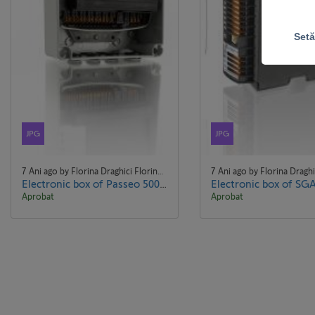
Setă
JPG
JPG
7 Ani ago by Florina Draghici Florina Draghici
Electronic box of Passeo 500, S524, DPV 0302KT, S350.jpg
Aprobat
Aprobat