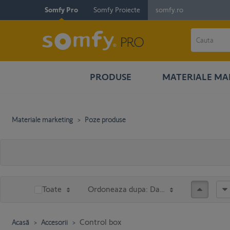
Somfy Pro
Somfy Proiecte
somfy.ro
PRODUSE
MATERIALE MA
Materiale marketing
Poze produse
Ascend
Toate
Ordoneaza dupa: Data Modificata
Control box
Acasă
Accesorii