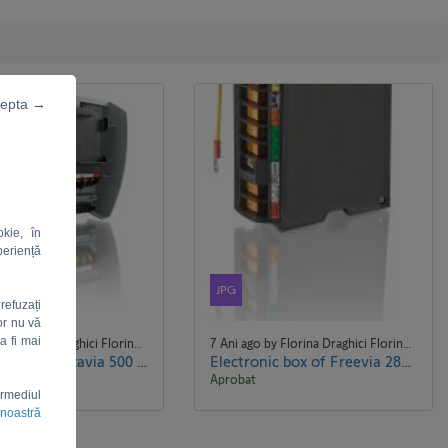
cepta →
kie, în
periență
JPG
refuzați
or nu vă
a fi mai
7 Ani ago by Florina Draghici Florina Draghici
7 Ani ago by Florina Draghici Florina Draghici
Electronic box of Exavia 500 - SGS 400 - Wispa 800.jpg
Electronic box of Freevia 280-300 - 600 - LS 420-430.jpg
Aprobat
ermediul
 noastră