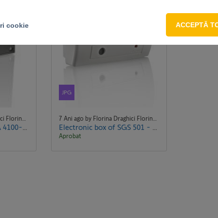
ACCEPTĂ T
ri cookie
JPG
7 Ani ago by Florina Draghici Florina Draghici
7 Ani ago by Florina Draghici Florina Draghici
Electronic box of SGA 4100-5000-6000 - Axovia 220-220A NS Passeo.jpg
Electronic box of SGS 501 - Exavia 500.jpg
Aprobat