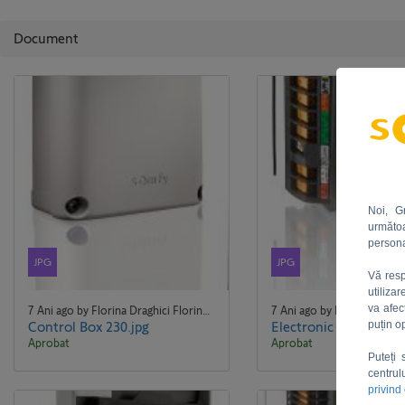
Document
Noi, G
următoa
persona
JPG
JPG
Vă resp
utiliza
va afec
7 Ani ago by Florina Draghici Florina Draghici
puțin o
Control Box 230.jpg
Aprobat
Aprobat
Puteți 
centrul
privind