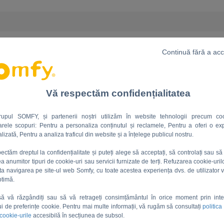
Continuă fără a ac
Vă respectăm confidențialitatea
rupul SOMFY, și partenerii noștri utilizăm în website tehnologii precum coo
rele scopuri: Pentru a personaliza conținutul și reclamele, Pentru a oferi o ex
lizată, Pentru a analiza traficul din website și a înțelege publicul nostru.
JPG
JPG
ectăm dreptul la confidențialitate și puteți alege să acceptați, să controlați sau să 
rea anumitor tipuri de cookie-uri sau servicii furnizate de terți. Refuzarea cookie-uril
ta navigarea pe site-ul web Somfy, cu toate acestea experiența dvs. de utilizator v
7 Ani ago by Florina Draghici Florina Draghici
7 Ani ago by Florina Draghici Florina Draghici
ptimă.
Electronic box of BUS SGA 5000-6000 BUS SGA 4100-4300.jpg
Electronic box of Evolvia 400-450 - Passeo 800.jpg
Aprobat
Aprobat
să vă răzgândiți sau să vă retrageți consimțământul în orice moment prin int
ui de preferințe cookie. Pentru mai multe informații, vă rugăm să consultați
politica
 cookie-urile
accesibilă în secțiunea de subsol.