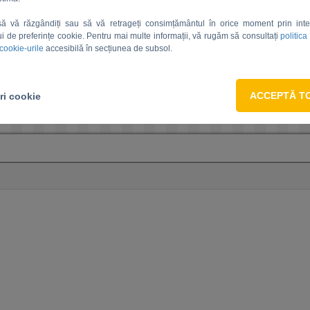
să vă răzgândiți sau să vă retrageți consimțământul în orice moment prin int
ui de preferințe cookie. Pentru mai multe informații, vă rugăm să consultați
politica
 cookie-urile
accesibilă în secțiunea de subsol.
ACCEPTĂ T
ri cookie