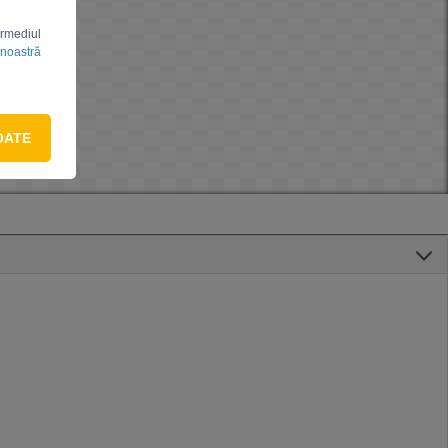
ermediul
 noastră
OATE