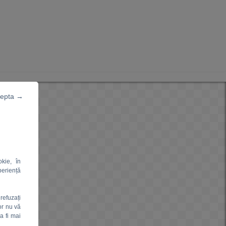
cepta →
kie, în
periență
refuzați
or nu vă
a fi mai