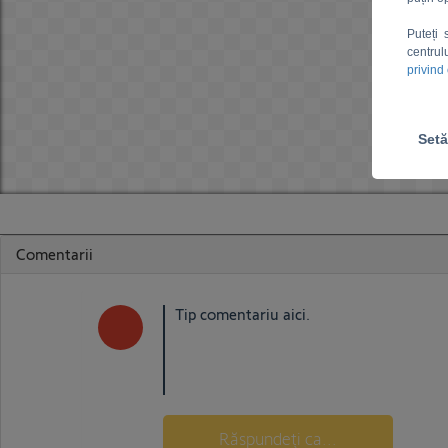
Puteți 
centrul
privind
Setă
Comentarii
Răspundeţi ca...