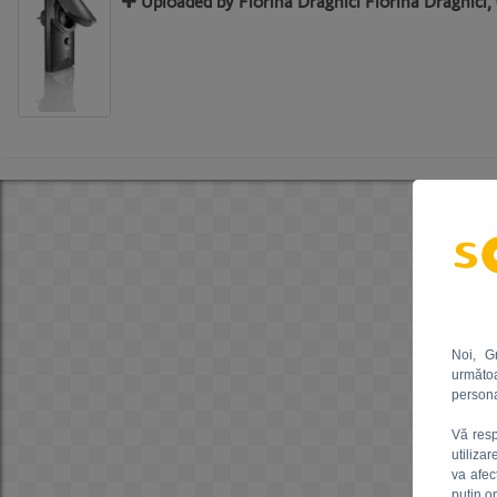
Uploaded by Florina Draghici Florina Draghici,
Noi, G
următoa
persona
Vă resp
utiliza
va afec
puțin o