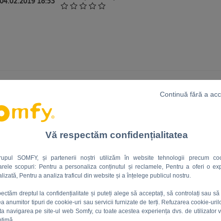
 04.02.2019 18:53
Continuă fără a ac
Vă respectăm confidențialitatea
rupul SOMFY, și partenerii noștri utilizăm în website tehnologii precum coo
rele scopuri: Pentru a personaliza conținutul și reclamele, Pentru a oferi o ex
lizată, Pentru a analiza traficul din website și a înțelege publicul nostru.
ectăm dreptul la confidențialitate și puteți alege să acceptați, să controlați sau să 
rea anumitor tipuri de cookie-uri sau servicii furnizate de terți. Refuzarea cookie-uril
ta navigarea pe site-ul web Somfy, cu toate acestea experiența dvs. de utilizator v
ptimă.